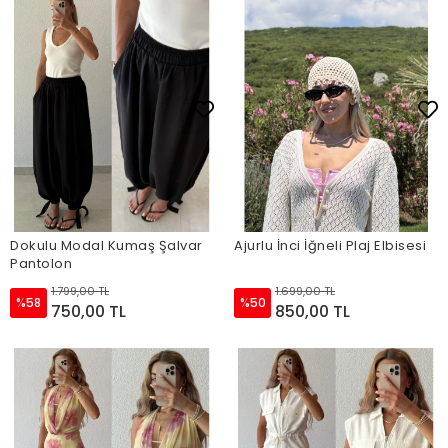
Dokulu Modal Kumaş Şalvar
Ajurlu İnci İğneli Plaj Elbisesi
Pantolon
1.799,00 TL
1.699,00 TL
%58
%50
750,00 TL
850,00 TL