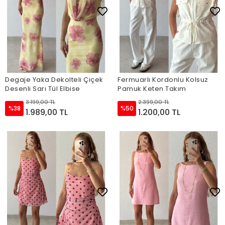
Degaje Yaka Dekolteli Çiçek
Fermuarlı Kordonlu Kolsuz
Desenli Sarı Tül Elbise
Pamuk Keten Takım
3.199,00 TL
2.399,00 TL
%38
%50
1.989,00 TL
1.200,00 TL