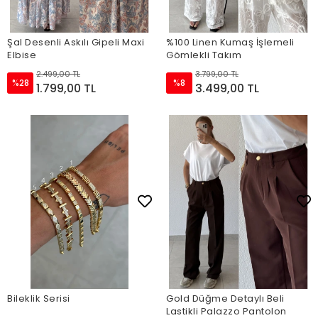
Şal Desenli Askılı Gipeli Maxi
%100 Linen Kumaş İşlemeli
Elbise
Gömlekli Takım
2.499,00 TL
3.799,00 TL
%28
%8
1.799,00 TL
3.499,00 TL
Bileklik Serisi
Gold Düğme Detaylı Beli
Lastikli Palazzo Pantolon