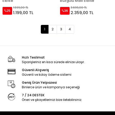
Elbise
Büzgülü Maxi Elbise
1.599,00 TL
3.699,00 TL
%25
%36
1.199,00 TL
2.359,00 TL
1
2
3
4
Hızlı Teslimat
Siparişleriniz en kısa sürede elinize ulaşır.
Güvenli Alışveriş
Güvenli ve kolay ödeme sistemi
Geniş Ürün Yelpazesi
Binlerce ürün ve kampanya seçeneği
7 / 24 DESTEK
Öneri ve şikayetlerinizi bize iletebilirsiniz.