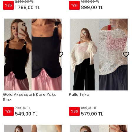
2.399,00 TL
1.300,00 TL
%25
%31
1.799,00 TL
899,00 TL
Gold Aksesuarlı Kare Yaka
Pullu Triko
Bluz
799,00 TL
899,00 TL
%31
%36
549,00 TL
579,00 TL