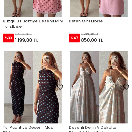
Büzgülü Puantiye Desenli Mini
Keten Mini Elbise
Tül Elbise
1.799,00 TL
1.599,00 TL
%33
%47
1.199,00 TL
850,00 TL
Tül Puantiye Desenli Maxi
Desenli Derin V Dekolteli