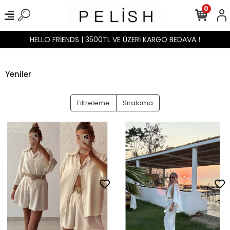
0
HELLO FRİENDS | 3500TL VE ÜZERİ KARGO BEDAVA !
Yeniler
Filtreleme
Sıralama