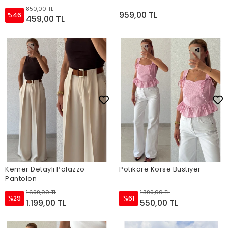
850,00 TL
959,00 TL
%46
459,00 TL
Kemer Detaylı Palazzo
Pötikare Korse Büstiyer
Pantolon
1.699,00 TL
1.399,00 TL
%29
%61
1.199,00 TL
550,00 TL