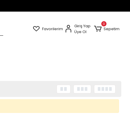
0
Giriş Yap
Favorilerim
Sepetim
Üye Ol