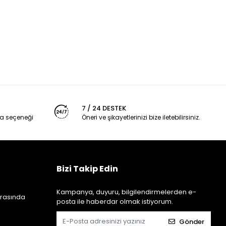
7 / 24 DESTEK
a seçeneği
Öneri ve şikayetlerinizi bize iletebilirsiniz.
Bizi Takip Edin
Kampanya, duyuru, bilgilendirmelerden e-
arasında
posta ile haberdar olmak istiyorum.
Gönder