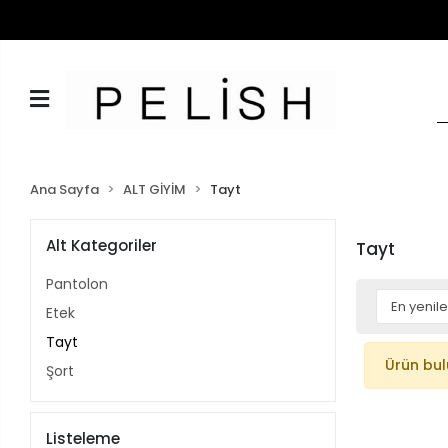
Ana Sayfa
ALT GİYİM
Tayt
Alt Kategoriler
Tayt
Pantolon
Etek
Tayt
Ürün bu
Şort
Listeleme