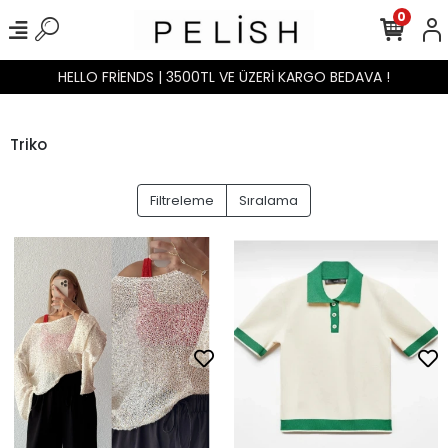
0
HELLO FRİENDS | 3500TL VE ÜZERİ KARGO BEDAVA !
Triko
Filtreleme
Sıralama