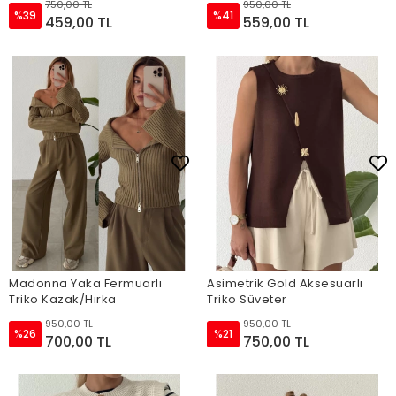
750,00 TL
950,00 TL
%39
%41
459,00 TL
559,00 TL
Madonna Yaka Fermuarlı
Asimetrik Gold Aksesuarlı
Triko Kazak/Hırka
Triko Süveter
950,00 TL
950,00 TL
%26
%21
700,00 TL
750,00 TL