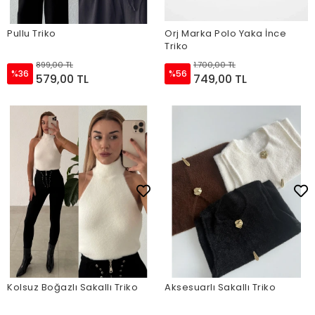
Pullu Triko
Orj Marka Polo Yaka İnce
Triko
899,00 TL
1.700,00 TL
%36
%56
579,00 TL
749,00 TL
Kolsuz Boğazlı Sakallı Triko
Aksesuarlı Sakallı Triko