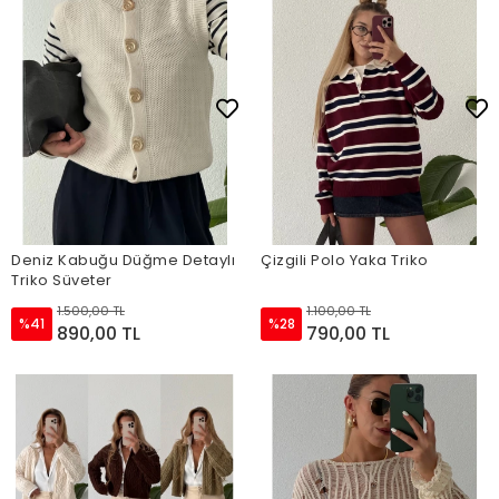
Deniz Kabuğu Düğme Detaylı
Çizgili Polo Yaka Triko
Triko Süveter
1.500,00 TL
1.100,00 TL
%41
%28
890,00 TL
790,00 TL