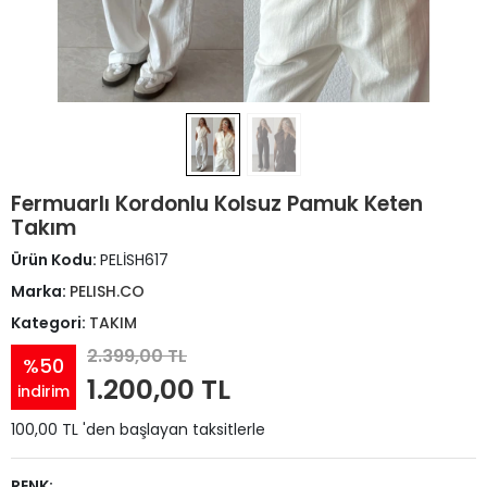
Fermuarlı Kordonlu Kolsuz Pamuk Keten
Takım
Ürün Kodu:
PELİSH617
Marka:
PELISH.CO
Kategori:
TAKIM
2.399,00 TL
%50
1.200,00 TL
indirim
100,00 TL 'den başlayan taksitlerle
RENK: