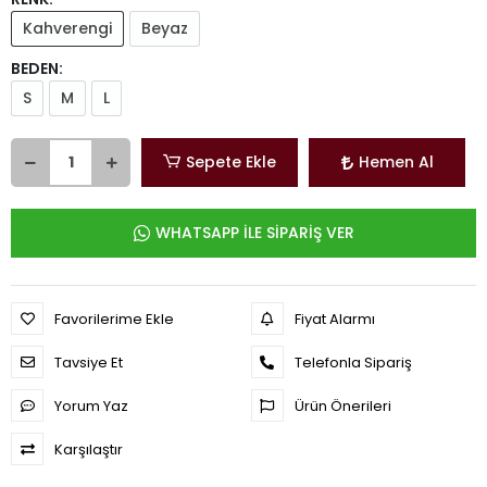
Kahverengi
Beyaz
BEDEN:
S
M
L
Sepete Ekle
Hemen Al
WHATSAPP İLE SİPARİŞ VER
Favorilerime Ekle
Fiyat Alarmı
Tavsiye Et
Telefonla Sipariş
Yorum Yaz
Ürün Önerileri
Karşılaştır