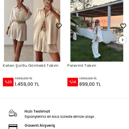
Keten Şortlu Gömlekli Takım
Pelerinli Takım
1.900,00 TL
1.050,00 TL
%23
%14
1.459,00 TL
899,00 TL
Hızlı Teslimat
Siparişleriniz en kısa sürede elinize ulaşır.
Güvenli Alışveriş