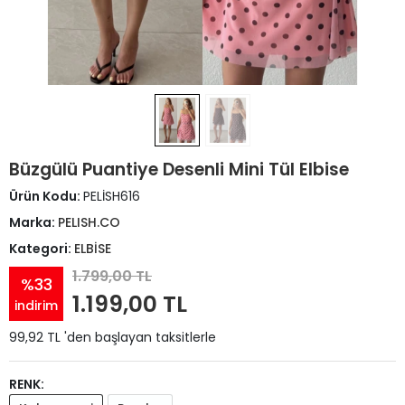
Büzgülü Puantiye Desenli Mini Tül Elbise
Ürün Kodu:
PELİSH616
Marka:
PELISH.CO
Kategori:
ELBİSE
1.799,00 TL
%33
1.199,00 TL
indirim
99,92 TL 'den başlayan taksitlerle
RENK: