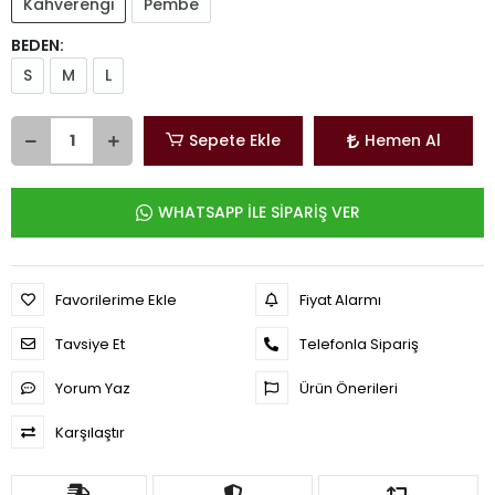
Kahverengi
Pembe
BEDEN:
S
M
L
Sepete Ekle
Hemen Al
WHATSAPP İLE SİPARİŞ VER
Favorilerime Ekle
Fiyat Alarmı
Tavsiye Et
Telefonla Sipariş
Yorum Yaz
Ürün Önerileri
Karşılaştır