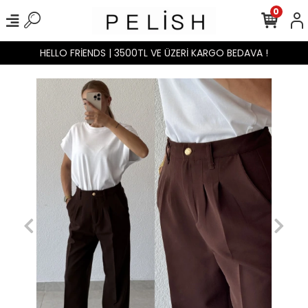
0
HELLO FRİENDS | 3500TL VE ÜZERİ KARGO BEDAVA !