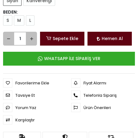
Siyah
Kahverengi
BEDEN:
S
M
L
Sepete Ekle
Hemen Al
WHATSAPP İLE SİPARİŞ VER
Favorilerime Ekle
Fiyat Alarmı
Tavsiye Et
Telefonla Sipariş
Yorum Yaz
Ürün Önerileri
Karşılaştır