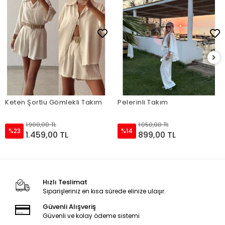
Keten Şortlu Gömlekli Takım
Pelerinli Takım
1.900,00 TL
1.050,00 TL
%23
%14
1.459,00 TL
899,00 TL
Hızlı Teslimat
Siparişleriniz en kısa sürede elinize ulaşır.
Güvenli Alışveriş
Güvenli ve kolay ödeme sistemi