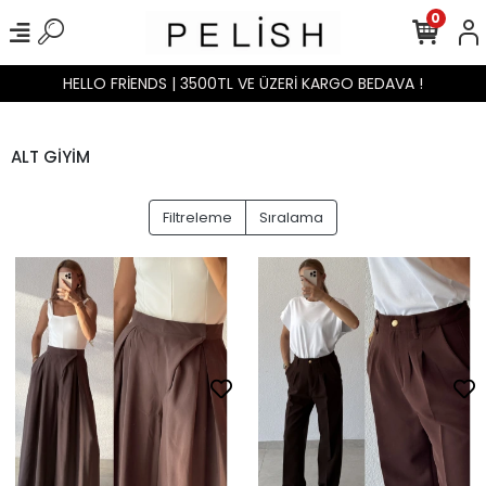
0
HELLO FRİENDS | 3500TL VE ÜZERİ KARGO BEDAVA !
ALT GİYİM
Filtreleme
Sıralama