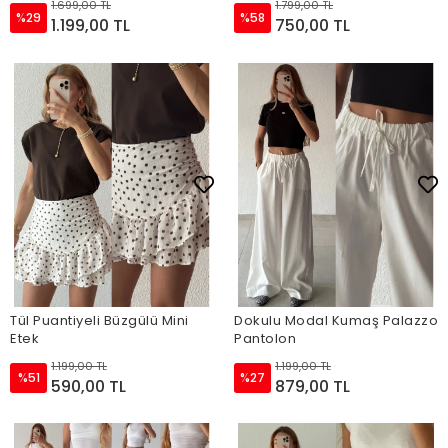
1.699,00 TL
1.799,00 TL
%29
%58
1.199,00 TL
750,00 TL
Tül Puantiyeli Büzgülü Mini
Dokulu Modal Kumaş Palazzo
Etek
Pantolon
1.199,00 TL
1.199,00 TL
%51
%27
590,00 TL
879,00 TL