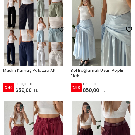
Müslin Kumaş Palazzo Alt
Bel Bağlamalı Uzun Poplin
Etek
1.100,00 TL
1.799,00 TL
%40
%53
659,00 TL
850,00 TL