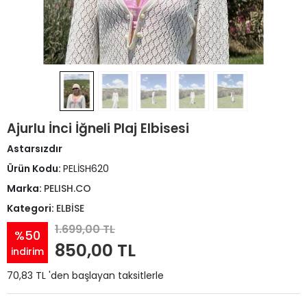
Ajurlu İnci İğneli Plaj Elbisesi
Astarsızdır
Ürün Kodu:
PELİSH620
Marka:
PELISH.CO
Kategori:
ELBİSE
1.699,00 TL
%50
850,00 TL
indirim
70,83 TL 'den başlayan taksitlerle