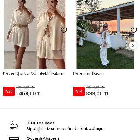
Keten Şortlu Gömlekli Takım
Pelerinli Takım
1.900,00 TL
1.050,00 TL
%23
%14
1.459,00 TL
899,00 TL
Hızlı Teslimat
Siparişleriniz en kısa sürede elinize ulaşır.
Güvenli Alışveriş