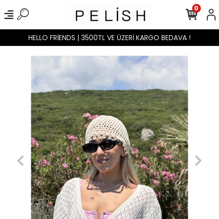
0
HELLO FRİENDS | 3500TL VE ÜZERİ KARGO BEDAVA !