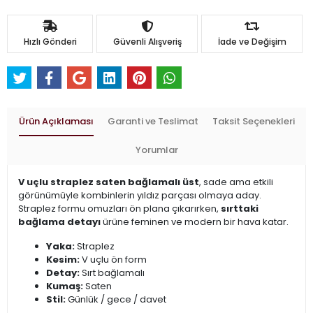
Hızlı Gönderi
Güvenli Alışveriş
İade ve Değişim
Ürün Açıklaması
Garanti ve Teslimat
Taksit Seçenekleri
Yorumlar
V uçlu straplez saten bağlamalı üst
, sade ama etkili
görünümüyle kombinlerin yıldız parçası olmaya aday.
Straplez formu omuzları ön plana çıkarırken,
sırttaki
bağlama detayı
ürüne feminen ve modern bir hava katar.
Yaka:
Straplez
Kesim:
V uçlu ön form
Detay:
Sırt bağlamalı
Kumaş:
Saten
Stil:
Günlük / gece / davet