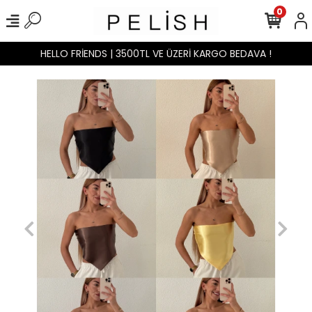
0
HELLO FRİENDS | 3500TL VE ÜZERİ KARGO BEDAVA !