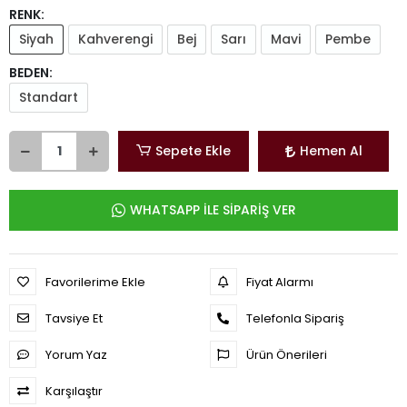
RENK:
Siyah
Kahverengi
Bej
Sarı
Mavi
Pembe
BEDEN:
Standart
Sepete Ekle
Hemen Al
WHATSAPP İLE SİPARİŞ VER
Favorilerime Ekle
Fiyat Alarmı
Tavsiye Et
Telefonla Sipariş
Yorum Yaz
Ürün Önerileri
Karşılaştır