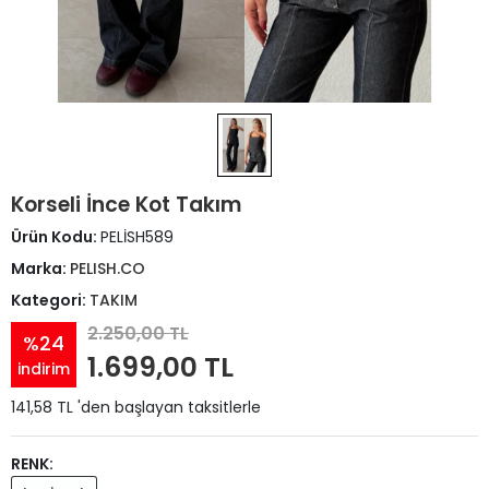
Korseli İnce Kot Takım
Ürün Kodu:
PELİSH589
Marka:
PELISH.CO
Kategori:
TAKIM
2.250,00 TL
%24
1.699,00 TL
indirim
141,58 TL 'den başlayan taksitlerle
RENK: