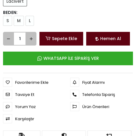
Lacivert
BEDEN:
S
M
L
Sepete Ekle
Hemen Al
WHATSAPP İLE SİPARİŞ VER
Favorilerime Ekle
Fiyat Alarmı
Tavsiye Et
Telefonla Sipariş
Yorum Yaz
Ürün Önerileri
Karşılaştır