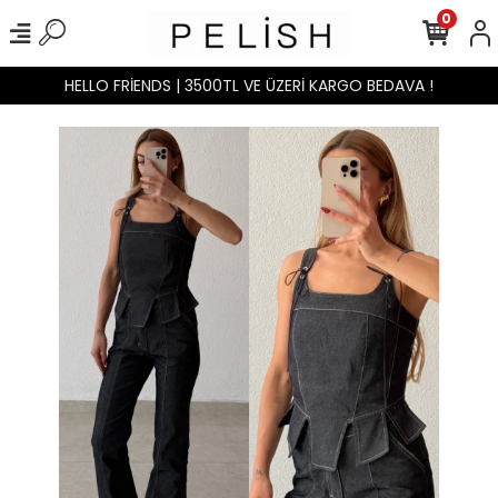
0
HELLO FRİENDS | 3500TL VE ÜZERİ KARGO BEDAVA !