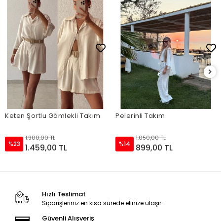
Keten Şortlu Gömlekli Takım
Pelerinli Takım
1.900,00 TL
1.050,00 TL
%23
%14
1.459,00 TL
899,00 TL
Hızlı Teslimat
Siparişleriniz en kısa sürede elinize ulaşır.
Güvenli Alışveriş