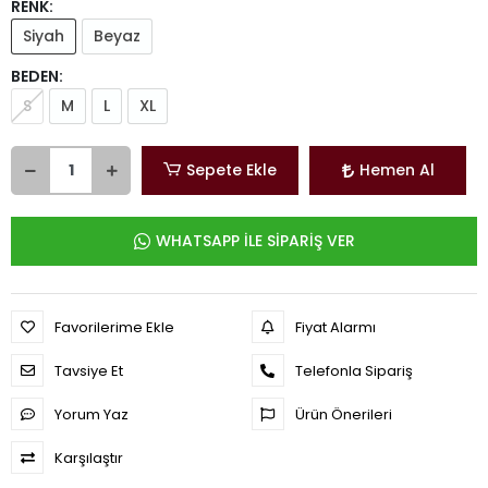
RENK:
Siyah
Beyaz
BEDEN:
S
M
L
XL
Sepete Ekle
Hemen Al
WHATSAPP İLE SİPARİŞ VER
Favorilerime Ekle
Fiyat Alarmı
Tavsiye Et
Telefonla Sipariş
Yorum Yaz
Ürün Önerileri
Karşılaştır