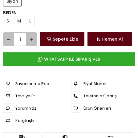
Siyah
BEDEN:
S
M
L
Sepete Ekle
Hemen Al
WHATSAPP İLE SİPARİŞ VER
Favorilerime Ekle
Fiyat Alarmı
Tavsiye Et
Telefonla Sipariş
Yorum Yaz
Ürün Önerileri
Karşılaştır