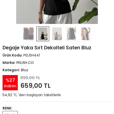
Degaje Yaka Sırt Dekolteli Saten Bluz
Ürün Kodu:
PELİSH441
Marka:
PELISH.CO
Kategori:
Bluz
899,00 TL
%27
659,00 TL
indirim
54,92 TL 'den başlayan taksitlerle
RENK: