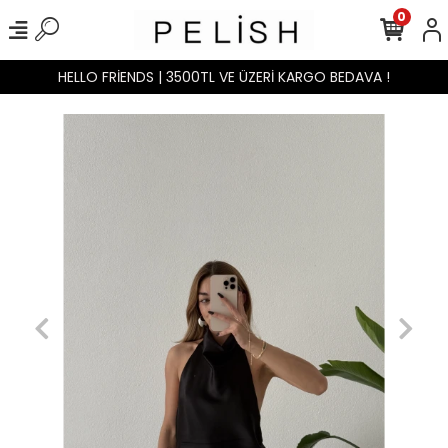
0
HELLO FRİENDS | 3500TL VE ÜZERİ KARGO BEDAVA !