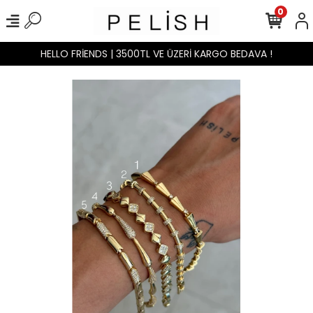
0
HELLO FRİENDS | 3500TL VE ÜZERİ KARGO BEDAVA !