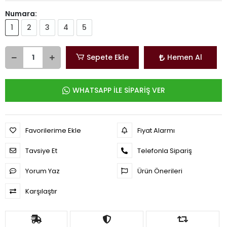
Numara:
1
2
3
4
5
Sepete Ekle
Hemen Al
WHATSAPP İLE SİPARİŞ VER
Favorilerime Ekle
Fiyat Alarmı
Tavsiye Et
Telefonla Sipariş
Yorum Yaz
Ürün Önerileri
Karşılaştır